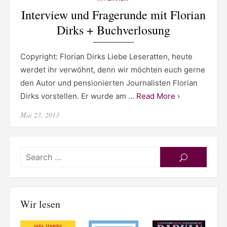
Interview und Fragerunde mit Florian
Dirks + Buchverlosung
Copyright: Florian Dirks Liebe Leseratten, heute
werdet ihr verwöhnt, denn wir möchten euch gerne
den Autor und pensionierten Journalisten Florian
Dirks vorstellen. Er wurde am …
Read More ›
Posted
Mai 23, 2013
on
Searc
SEARCH
for:
Wir lesen