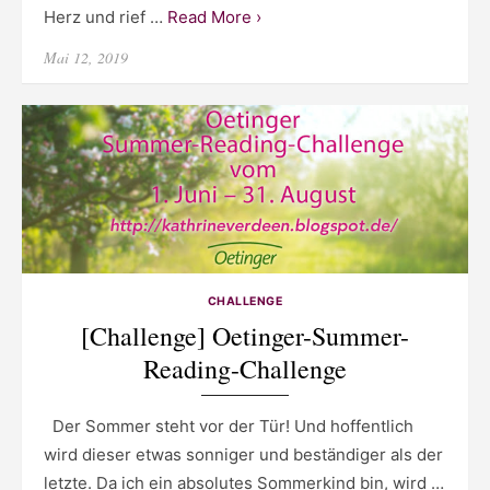
Herz und rief …
Read More ›
Posted
Mai 12, 2019
on
CHALLENGE
[Challenge] Oetinger-Summer-
Reading-Challenge
Der Sommer steht vor der Tür! Und hoffentlich
wird dieser etwas sonniger und beständiger als der
letzte. Da ich ein absolutes Sommerkind bin, wird …