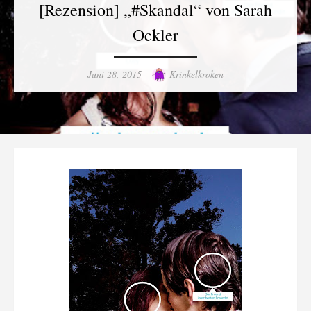
[Rezension] „#Skandal“ von Sarah
Ockler
Posted
Author
Juni 28, 2015
Krinkelkroken
on