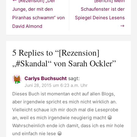
Beitragsnavigation
[Rezension] „Der
[Bericht] Mein
Ockler
Junge, der mit den
Schaufenster ist der
Piranhas schwamm“ von
Spiegel Deines Lesens
David Almond
5 Replies to “
[Rezension]
„#Skandal“ von Sarah Ockler
”
Carlys Buchsucht
sagt:
Juni 28, 2015 um 6:23 a.m. Uhr
Dieses Buch ist momentan echt auf allen Blogs,
aber irgendwie spricht es mich nicht wirklich an.
Vielleicht schaue ich mir doch mal die Leseprobe
an, weil es mich irgendwie neugierig macht 😀
Wahrscheinlich ende ich damit, dass ich es mir hole
und einfach nie lese 😀