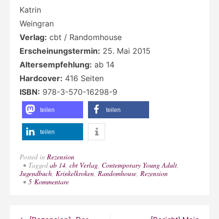
Katrin
Weingran
Verlag:
cbt / Randomhouse
Erscheinungstermin:
25. Mai 2015
Altersempfehlung:
ab 14
Hardcover:
416 Seiten
ISBN:
978-3-570-16298-9
teilen
teilen
teilen
Posted in
Rezension
Tagged
ab 14
,
cbt Verlag
,
Contemporary Young Adult
,
Jugendbuch
,
Krinkelkroken
,
Randomhouse
,
Rezension
zu
5 Kommentare
[Rezension]
„#Skandal“
von
Sarah