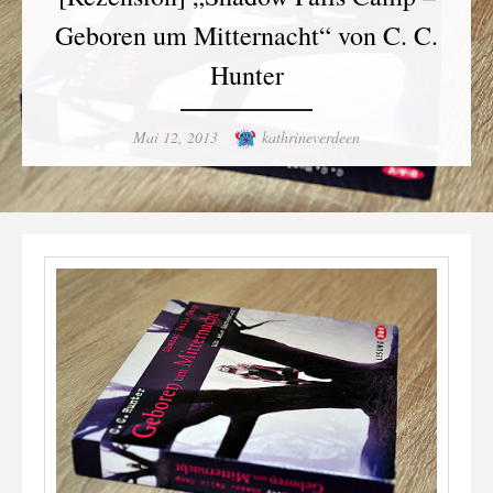
Geboren um Mitternacht“ von C. C.
Hunter
Posted
Author
Mai 12, 2013
kathrineverdeen
on