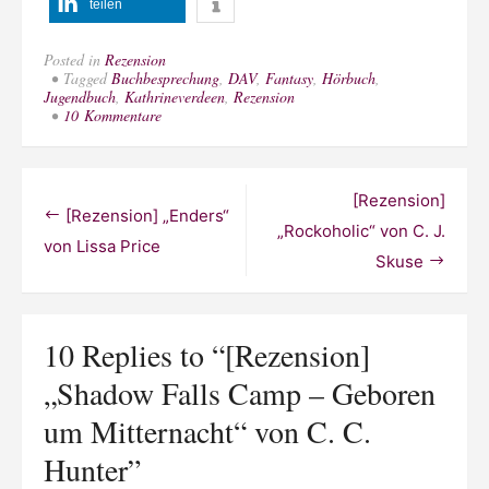
teilen
Posted in
Rezension
Tagged
Buchbesprechung
,
DAV
,
Fantasy
,
Hörbuch
,
Jugendbuch
,
Kathrineverdeen
,
Rezension
zu
10 Kommentare
[Rezension]
„Shadow
Falls
Camp
Beitragsnavigation
[Rezension]
–
[Rezension] „Enders“
Geboren
„Rockoholic“ von C. J.
um
von Lissa Price
Skuse
Mitternacht“
von
C.
C.
Hunter
10 Replies to “
[Rezension]
„Shadow Falls Camp – Geboren
um Mitternacht“ von C. C.
Hunter
”