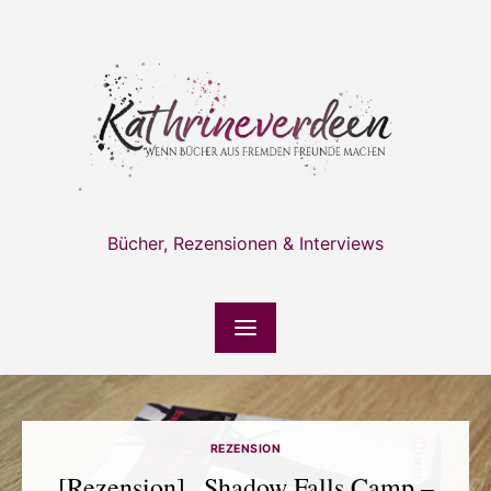
Skip
to
content
Bücher, Rezensionen & Interviews
REZENSION
[Rezension] „Shadow Falls Camp –