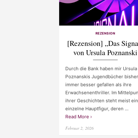
REZENSION
[Rezension] „Das Signa
von Ursula Poznanski
Durch die Bank haben mir Ursula
Poznanskis Jugendbücher bishe
immer besser gefallen als ihre
Erwachsenenthriller. Im Mittelpu
ihrer Geschichten steht meist ei
einzelne Hauptfigur, deren …
Read More ›
Posted
Februar 2, 2026
on