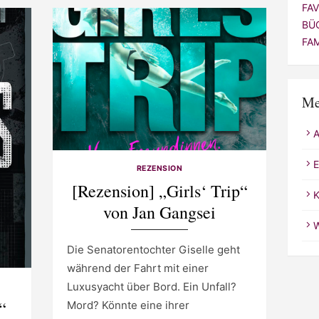
FA
BÜ
FA
Me
E
REZENSION
[Rezension] „Girls‘ Trip“
K
von Jan Gangsei
W
Die Senatorentochter Giselle geht
während der Fahrt mit einer
Luxusyacht über Bord. Ein Unfall?
“
Mord? Könnte eine ihrer