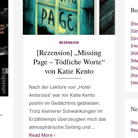
Bu
[Es
[Gi
[Gr
REZENSION
[He
[Rezension] „Missing
[Kö
Page – Tödliche Worte“
[Ma
[Nü
von Katie Kento
[Ra
[Wi
Nach der Lektüre von „Hotel
Ambrosia“ war mir Katie Kento
positiv im Gedächtnis geblieben.
Ne
Trotz kleinerer Schwankungen im
–
Erzähltempo überzeugten mich das
[Re
atmosphärische Setting und …
Reu
Read More ›