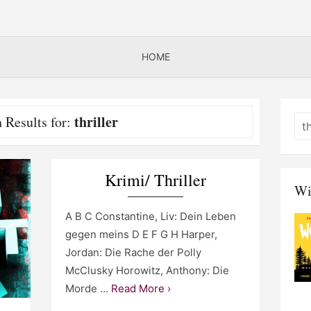
HOME
thriller
 Results for:
Krimi/ Thriller
Wi
A B C Constantine, Liv: Dein Leben
gegen meins D E F G H Harper,
Jordan: Die Rache der Polly
McClusky Horowitz, Anthony: Die
Morde …
Read More ›