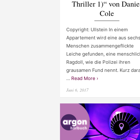
Thriller 1)“ von Danie
Cole
Copyright: Ullstein In einem
Appartement wird eine aus sech
Menschen zusammengeflickte
Leiche gefunden, eine menschli
Ragdoll, wie die Polizei ihren
grausamen Fund nennt. Kurz dar
…
Read More ›
Posted
Juni 6, 2017
on