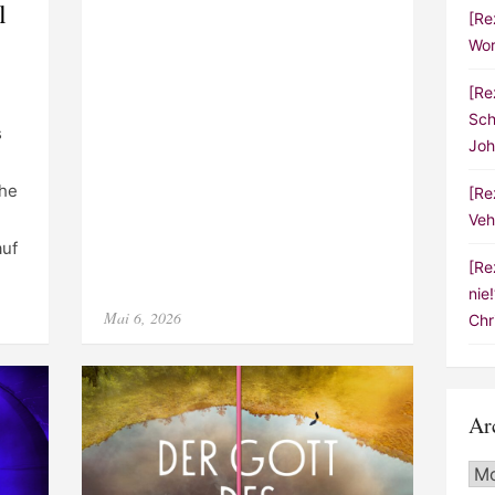
l
[Re
Wor
[Re
Sch
s
Joh
che
[Re
Veh
auf
[Re
nie
Posted
Mai 6, 2026
Chr
on
Ar
Arc