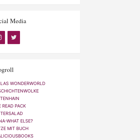
cial Media
ogroll
LLAS WONDERWORLD
SCHICHTENWOLKE
NTENHAIN
E READ PACK
TTERSALAD
NA-WHAT ELSE?
TZE MIT BUCH
ALICIOUSBOOKS