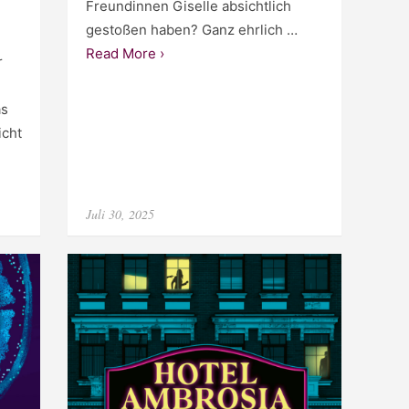
Freundinnen Giselle absichtlich
gestoßen haben? Ganz ehrlich …
Read More ›
r
as
icht
Posted
Juli 30, 2025
on