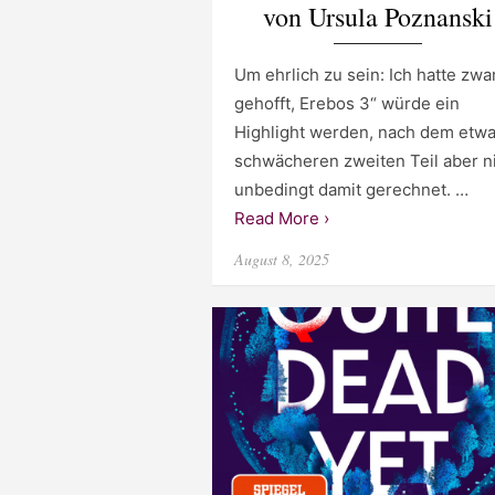
von Ursula Poznanski
Um ehrlich zu sein: Ich hatte zwa
gehofft, Erebos 3“ würde ein
Highlight werden, nach dem etw
schwächeren zweiten Teil aber n
unbedingt damit gerechnet. …
Read More ›
Posted
August 8, 2025
on