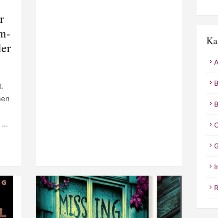
r
m-
Ka
ler
A
B
.
hen
B
. …
C
G
I
R