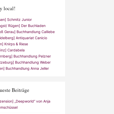
y local!
sen] Schmitz Junior
ngst/ Rügen] Der Buchladen
oß Gerau] Buchhandlung Calliebe
idelberg] Antiquariat Canicio
ln] Knirps & Riese
inz] Cardabela
rnberg] Buchhandlung Pelzner
tzeburg] Buchhandlung Weber
en] Buchhandlung Anna Jeller
ueste Beiträge
zension] „Deepworld“ von Anja
mschüssel