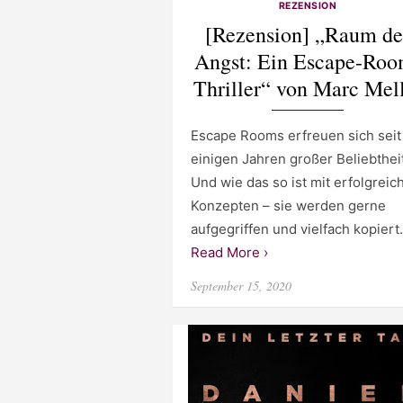
REZENSION
[Rezension] „Raum de
Angst: Ein Escape-Roo
Thriller“ von Marc Mel
Escape Rooms erfreuen sich seit
einigen Jahren großer Beliebtheit
Und wie das so ist mit erfolgreic
Konzepten – sie werden gerne
aufgegriffen und vielfach kopiert
Read More ›
Posted
September 15, 2020
on