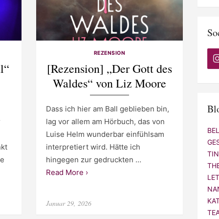
So
REZENSION
l“
[Rezension] „Der Gott des
Waldes“ von Liz Moore
Bl
Dass ich hier am Ball geblieben bin,
r
lag vor allem am Hörbuch, das von
BE
Luise Helm wunderbar einfühlsam
GE
nkt
interpretiert wird. Hätte ich
TI
ne
hingegen zur gedruckten …
TH
Read More ›
LE
NA
KA
Posted
Januar 29, 2026
on
TE