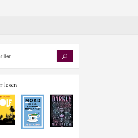
Search
SEARCH
for:
r lesen