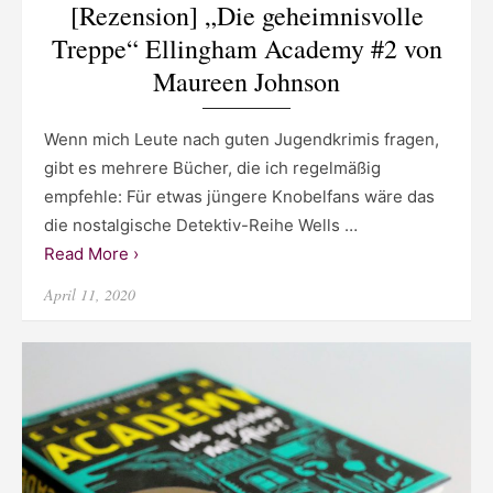
[Rezension] „Die geheimnisvolle
Treppe“ Ellingham Academy #2 von
Maureen Johnson
Wenn mich Leute nach guten Jugendkrimis fragen,
gibt es mehrere Bücher, die ich regelmäßig
empfehle: Für etwas jüngere Knobelfans wäre das
die nostalgische Detektiv-Reihe Wells …
Read More ›
Posted
April 11, 2020
on