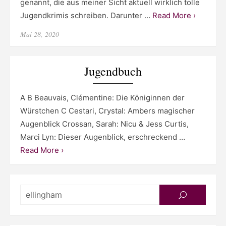
genannt, die aus meiner Sicht aktuell wirklich tolle
Jugendkrimis schreiben. Darunter …
Read More ›
Posted
Mai 28, 2020
on
Jugendbuch
A B Beauvais, Clémentine: Die Königinnen der
Würstchen C Cestari, Crystal: Ambers magischer
Augenblick Crossan, Sarah: Nicu & Jess Curtis,
Marci Lyn: Dieser Augenblick, erschreckend …
Read More ›
Searc
SEARCH
for: