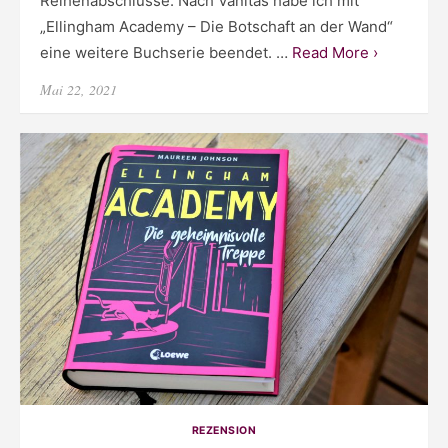
Reihenabschlüsse. Nach Vanitas habe ich mit
„Ellingham Academy – Die Botschaft an der Wand“
eine weitere Buchserie beendet. …
Read More ›
Posted
Mai 22, 2021
on
REZENSION