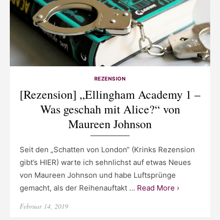
REZENSION
[Rezension] „Ellingham Academy 1 –
Was geschah mit Alice?“ von
Maureen Johnson
Seit den „Schatten von London“ (Krinks Rezension
gibt’s HIER) warte ich sehnlichst auf etwas Neues
von Maureen Johnson und habe Luftsprünge
gemacht, als der Reihenauftakt …
Read More ›
Posted
Februar 14, 2019
on