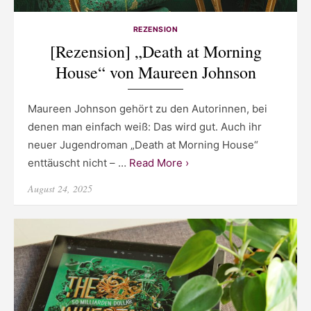
REZENSION
[Rezension] „Death at Morning
House“ von Maureen Johnson
Maureen Johnson gehört zu den Autorinnen, bei
denen man einfach weiß: Das wird gut. Auch ihr
neuer Jugendroman „Death at Morning House“
enttäuscht nicht – …
Read More ›
Posted
August 24, 2025
on