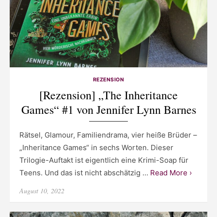
REZENSION
[Rezension] „The Inheritance
Games“ #1 von Jennifer Lynn Barnes
Rätsel, Glamour, Familiendrama, vier heiße Brüder –
„Inheritance Games“ in sechs Worten. Dieser
Trilogie-Auftakt ist eigentlich eine Krimi-Soap für
Teens. Und das ist nicht abschätzig …
Read More ›
Posted
August 10, 2022
on