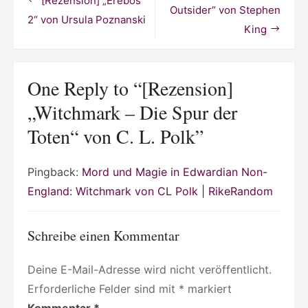
[Rezension] „Erebos
der
Outsider“ von Stephen
Toten“
2“ von Ursula Poznanski
King
von
C.
L.
Polk
One Reply to “[Rezension]
„Witchmark – Die Spur der
Toten“ von C. L. Polk”
Pingback:
Mord und Magie in Edwardian Non-
England: Witchmark von CL Polk | RikeRandom
Schreibe einen Kommentar
Deine E-Mail-Adresse wird nicht veröffentlicht.
Erforderliche Felder sind mit
*
markiert
Kommentar
*