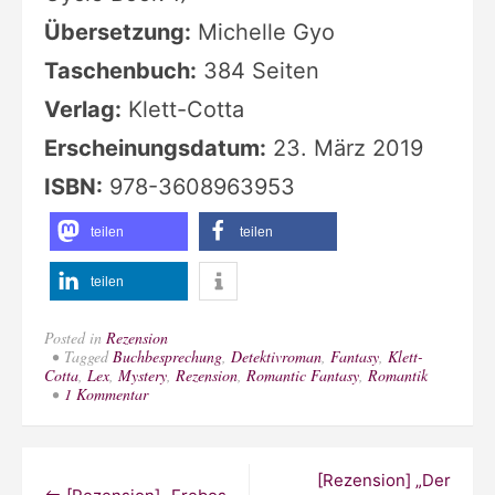
Übersetzung:
Michelle Gyo
Taschenbuch:
384 Seiten
Verlag:
Klett-Cotta
Erscheinungsdatum:
23. März 2019
ISBN:
978-3608963953
teilen
teilen
teilen
Posted in
Rezension
Tagged
Buchbesprechung
,
Detektivroman
,
Fantasy
,
Klett-
Cotta
,
Lex
,
Mystery
,
Rezension
,
Romantic Fantasy
,
Romantik
zu
1 Kommentar
[Rezension]
„Witchmark
–
Die
Beitragsnavigation
[Rezension] „Der
Spur