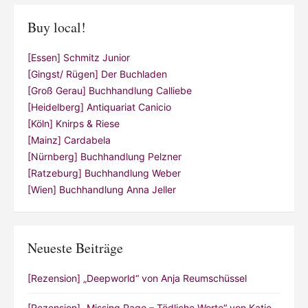
Buy local!
[Essen] Schmitz Junior
[Gingst/ Rügen] Der Buchladen
[Groß Gerau] Buchhandlung Calliebe
[Heidelberg] Antiquariat Canicio
[Köln] Knirps & Riese
[Mainz] Cardabela
[Nürnberg] Buchhandlung Pelzner
[Ratzeburg] Buchhandlung Weber
[Wien] Buchhandlung Anna Jeller
Neueste Beiträge
[Rezension] „Deepworld“ von Anja Reumschüssel
[Rezension] „Missing Page – Tödliche Worte“ von Katie