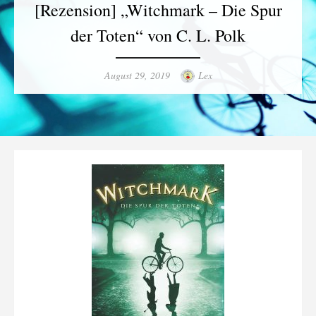
[Rezension] „Witchmark – Die Spur
der Toten“ von C. L. Polk
Posted
Author
August 29, 2019
Lex
on