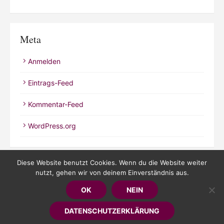
Meta
Anmelden
Eintrags-Feed
Kommentar-Feed
WordPress.org
Diese Website benutzt Cookies. Wenn du die Website weiter
nutzt, gehen wir von deinem Einverständnis aus.
© 2026 Kathrineverdeen
OK
NEIN
Powered by WordPress
/
Theme by Design Lab
DATENSCHUTZERKLÄRUNG