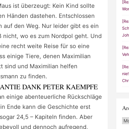
[Re
aus ist überzeugt: Kein Kind sollte
Wor
ren Händen dastehen. Entschlossen
[Re
 auf den Weg. Nur leider gibt es ein
Sch
ß nicht, wo es zum Nordpol geht. Und
Joh
ine recht weite Reise für so eine
[Re
Veh
ss einige Tiere, denen Maximilian
t sind und Maximilian helfen
[Re
nie
smann zu finden.
Chr
ANTIE DANK PETER KAEMPFE
ian einige abenteuerliche Rückschläge
in Ende kann die Geschichte erst
Ar
 sogar 24,5 – Kapiteln finden. Aber
Arc
liebevoll und dennoch aufregend,