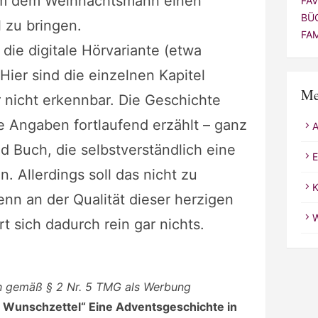
 um dem Weihnachtsmann einen
FA
BÜ
 zu bringen.
FA
 die digitale Hörvariante (etwa
Hier sind die einzelnen Kapitel
Me
 nicht erkennbar. Die Geschichte
e Angaben fortlaufend erzählt – ganz
 Buch, die selbstverständlich eine
E
n. Allerdings soll das nicht zu
K
nn an der Qualität dieser herzigen
W
 sich dadurch rein gar nichts.
ch gemäß § 2 Nr. 5 TMG als Werbung
e Wunschzettel“ Eine Adventsgeschichte in