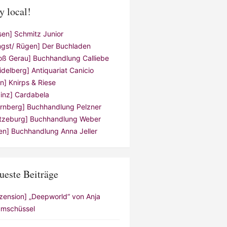
y local!
sen] Schmitz Junior
ngst/ Rügen] Der Buchladen
oß Gerau] Buchhandlung Calliebe
idelberg] Antiquariat Canicio
ln] Knirps & Riese
inz] Cardabela
rnberg] Buchhandlung Pelzner
tzeburg] Buchhandlung Weber
en] Buchhandlung Anna Jeller
ueste Beiträge
zension] „Deepworld“ von Anja
mschüssel