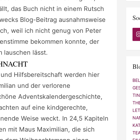
ällt, das Buch nicht in einem Rutsch
So
zwecks Blog-Beitrag ausnahmsweise
h, weil ich nicht genug von Peter
enstimme bekommen konnte, der
 lauschen lässt.
IHNACHT
Bl
 und Hilfsbereitschaft werden hier
BE
ilian und der verlorene
GE
TI
schöne Adventskalendergeschichte,
TH
achten auf eine kindgerechte,
LE
nnende Weise weckt. In 24,5 Kapiteln
NA
KA
n mit Maus Maximilian, die sich
TE