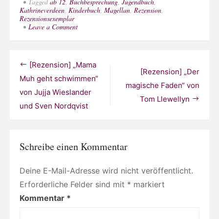
Tagged
ab 12
,
Buchbesprechung
,
Jugendbuch
,
Kathrineverdeen
,
Kinderbuch
,
Magellan
,
Rezension
,
Rezensionsexemplar
on
Leave a Comment
[Rezension]
„Lizzy
Carbon
und
Beitragsnavigation
[Rezension] „Mama
die
[Rezension] „Der
Wunder
Muh geht schwimmen“
der
magische Faden“ von
von Jujja Wieslander
Liebe“
Tom Llewellyn
von
und Sven Nordqvist
Mario
Fesler
Schreibe einen Kommentar
Deine E-Mail-Adresse wird nicht veröffentlicht.
Erforderliche Felder sind mit
*
markiert
Kommentar
*