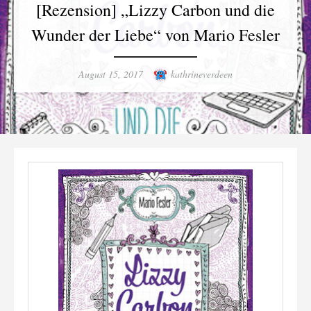
[Rezension] „Lizzy Carbon und die
Wunder der Liebe“ von Mario Fesler
Posted
Author
August 15, 2017
kathrineverdeen
on