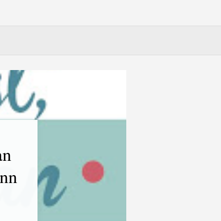
an
ann