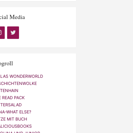
cial Media
ogroll
LLAS WONDERWORLD
SCHICHTENWOLKE
NTENHAIN
E READ PACK
TTERSALAD
NA-WHAT ELSE?
TZE MIT BUCH
ALICIOUSBOOKS