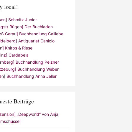
y local!
sen] Schmitz Junior
ngst/ Rügen] Der Buchladen
oß Gerau] Buchhandlung Calliebe
idelberg] Antiquariat Canicio
ln] Knirps & Riese
inz] Cardabela
rnberg] Buchhandlung Pelzner
tzeburg] Buchhandlung Weber
en] Buchhandlung Anna Jeller
ueste Beiträge
zension] „Deepworld“ von Anja
mschüssel