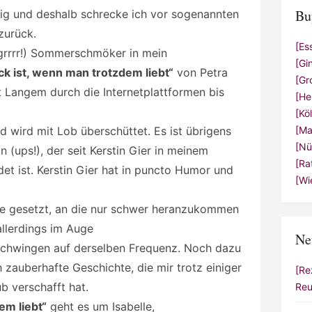
Bu
hig und deshalb schrecke ich vor sogenannten
zurück.
[Es
(grrrr!) Sommerschmöker in mein
[Gi
ck ist, wenn man trotzdem liebt“
von Petra
[Gr
t Langem durch die Internetplattformen bis
[He
[Kö
und wird mit Lob überschüttet. Es ist übrigens
[Ma
[Nü
 (ups!), der seit Kerstin Gier in meinem
[Ra
det ist. Kerstin Gier hat in puncto Humor und
[Wi
re gesetzt, an die nur schwer heranzukommen
allerdings im Auge
Ne
schwingen auf derselben Frequenz. Noch dazu
ch zauberhafte Geschichte, die mir trotz einiger
[Re
b verschafft hat.
Reu
em liebt“
geht es um Isabelle,