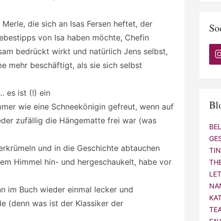
Merle, die sich an Isas Fersen heftet, der
So
Liebestipps von Isa haben möchte, Chefin
tsam bedrückt wirkt und natürlich Jens selbst,
 mehr beschäftigt, als sie sich selbst
 es ist (!) ein
Bl
mmer wie eine Schneekönigin gefreut, wenn auf
er zufällig die Hängematte frei war (was
BE
GE
verkrümeln und in die Geschichte abtauchen
TI
auem Himmel hin- und hergeschaukelt, habe vor
TH
LE
NA
nn im Buch wieder einmal lecker und
KA
 (denn was ist der Klassiker der
TE