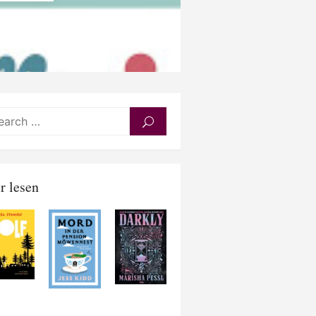
Search
SEARCH
for:
r lesen