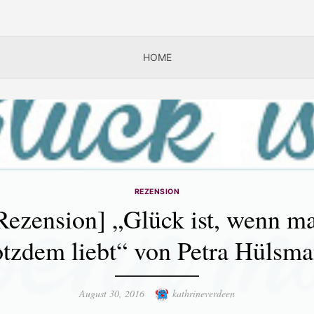
HOME
REZENSION
Rezension] „Glück ist, wenn m
otzdem liebt“ von Petra Hülsm
Posted
Author
August 30, 2016
kathrineverdeen
on