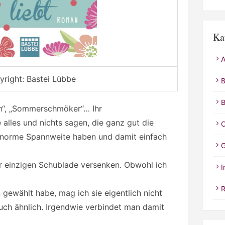
Ka
A
right: Bastei Lübbe
B
B
an“, „Sommerschmöker“… Ihr
 alles und nichts sagen, die ganz gut die
C
rnorme Spannweite haben und damit einfach
G
er einzigen Schublade versenken. Obwohl ich
I
R
 gewählt habe, mag ich sie eigentlich nicht
Euch ähnlich. Irgendwie verbindet man damit