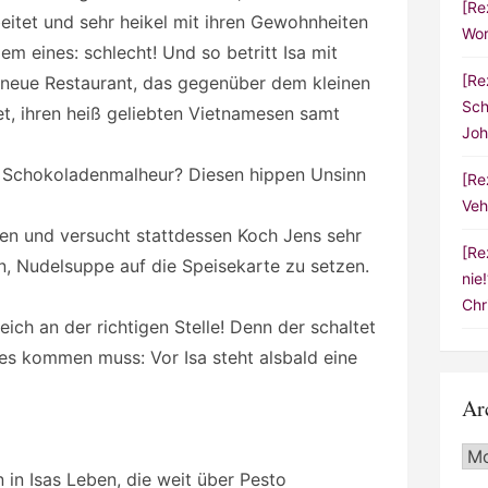
[Re
beitet und sehr heikel mit ihren Gewohnheiten
Wor
lem eines: schlecht! Und so betritt Isa mit
[Re
neue Restaurant, das gegenüber dem kleinen
Sch
et, ihren heiß geliebten Vietnamesen samt
Joh
? Schokoladenmalheur? Diesen hippen Unsinn
[Re
Veh
ßen und versucht stattdessen Koch Jens sehr
[Re
, Nudelsuppe auf die Speisekarte zu setzen.
nie
Chr
ich an der richtigen Stelle! Denn der schaltet
es kommen muss: Vor Isa steht alsbald eine
Ar
Arc
 in Isas Leben, die weit über Pesto