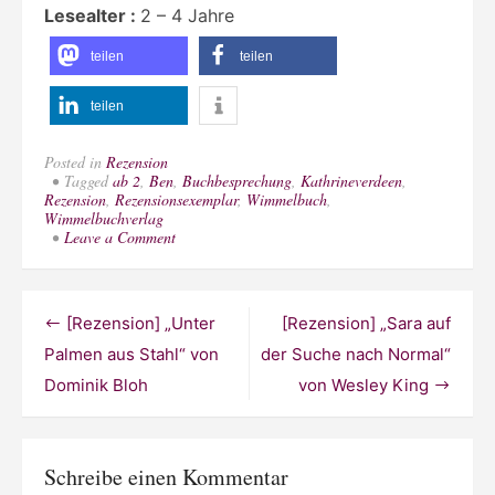
Lesealter :
2 – 4 Jahre
teilen
teilen
teilen
Posted in
Rezension
Tagged
ab 2
,
Ben
,
Buchbesprechung
,
Kathrineverdeen
,
Rezension
,
Rezensionsexemplar
,
Wimmelbuch
,
Wimmelbuchverlag
on
Leave a Comment
[Rezension]
„Die
Maus
Wimmelbuch
Beitragsnavigation
[Rezension] „Unter
[Rezension] „Sara auf
–
Durch
Palmen aus Stahl“ von
der Suche nach Normal“
das
Dominik Bloh
von Wesley King
Jahr
mit
der
Maus“
von
Schreibe einen Kommentar
Ina