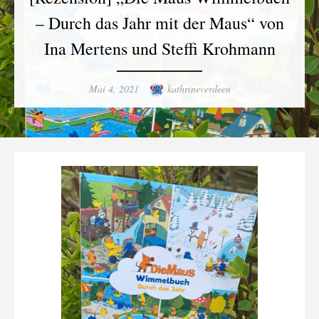
– Durch das Jahr mit der Maus“ von
Ina Mertens und Steffi Krohmann
Posted
Author
Mai 4, 2021
kathrineverdeen
on