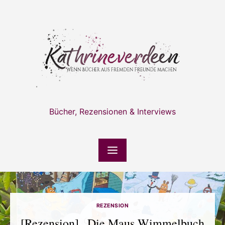
Skip
to
content
Bücher, Rezensionen & Interviews
REZENSION
[Rezension] „Die Maus Wimmelbuch