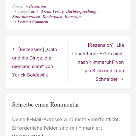
Posted in
Rezension
Tagged
ab 7
,
Arena Verlag
,
Buchbesprechung
,
Kathrineverdeen
,
Kinderbuch
,
Rezension
on
Leave a Comment
[Rezension]
„Alga
Wasserhexe
(1).
Beitragsnavigation
[Rezension] „Lila
Zauberei
[Rezension] „Cato
im
Leuchtfeuer – Geh nicht
Algenwald“
und die Dinge, die
nach Nimmeruh!“ von
von
niemand sieht“ von
Annette
Tijan Silan und Lena
Moser
Yorick Goldewijk
Schneider
Schreibe einen Kommentar
Deine E-Mail-Adresse wird nicht veröffentlicht.
Erforderliche Felder sind mit
*
markiert