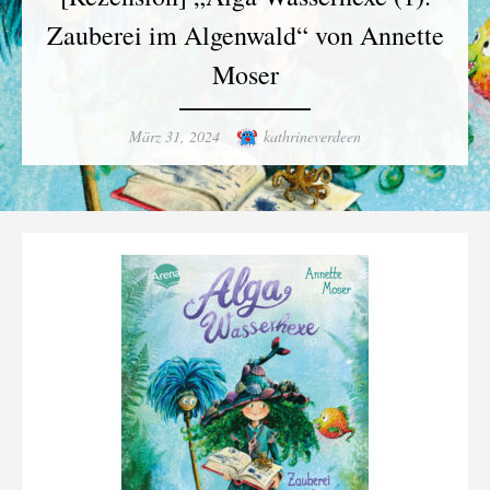
Zauberei im Algenwald“ von Annette
Moser
Posted
Author
März 31, 2024
kathrineverdeen
on