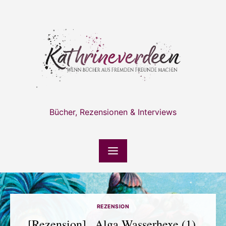
Skip
to
content
Bücher, Rezensionen & Interviews
REZENSION
[Rezension] „Alga Wasserhexe (1).