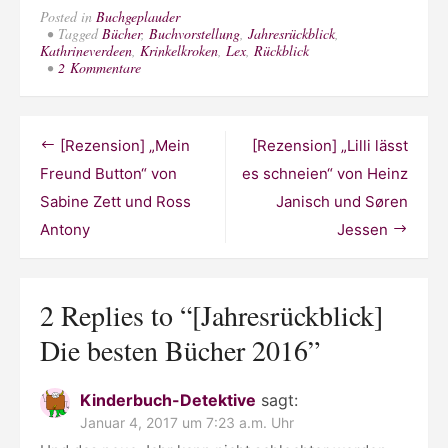
Posted in
Buchgeplauder
Tagged
Bücher
,
Buchvorstellung
,
Jahresrückblick
,
Kathrineverdeen
,
Krinkelkroken
,
Lex
,
Rückblick
zu
2 Kommentare
[Jahresrückblick]
Die
besten
Bücher
Beitragsnavigation
[Rezension] „Mein
[Rezension] „Lilli lässt
2016
Freund Button“ von
es schneien“ von Heinz
Sabine Zett und Ross
Janisch und Søren
Antony
Jessen
2 Replies to “
[Jahresrückblick]
Die besten Bücher 2016
”
Kinderbuch-Detektive
sagt:
Januar 4, 2017 um 7:23 a.m. Uhr