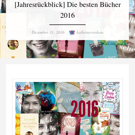
[Jahresrückblick] Die besten Bücher
2016
Posted
Author
Dezember 31, 2016
kathrineverdeen
on