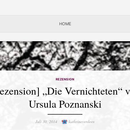
HOME
REZENSION
ezension] „Die Vernichteten“ 
Ursula Poznanski
Posted
Author
Juli 30, 2014
kathrineverdeen
on