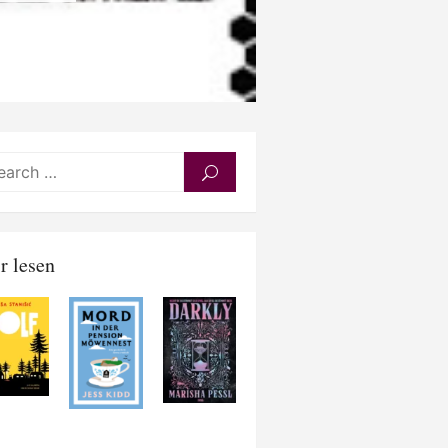
Search
SEARCH
for:
r lesen