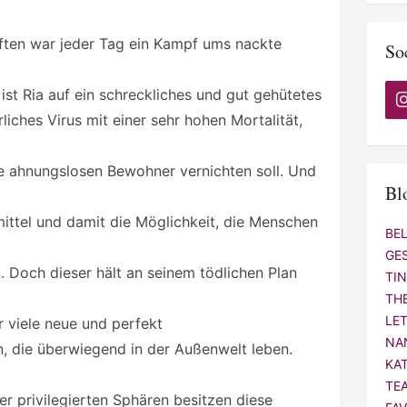
ten war jeder Tag ein Kampf ums nackte
So
st Ria auf ein schreckliches und gut gehütetes
iches Virus mit einer sehr hohen Mortalität,
re ahnungslosen Bewohner vernichten soll. Und
Bl
ittel und damit die Möglichkeit, die Menschen
BE
GE
 Doch dieser hält an seinem tödlichen Plan
TI
TH
LE
r viele neue und perfekt
NA
, die überwiegend in der Außenwelt leben.
KA
TE
r privilegierten Sphären besitzen diese