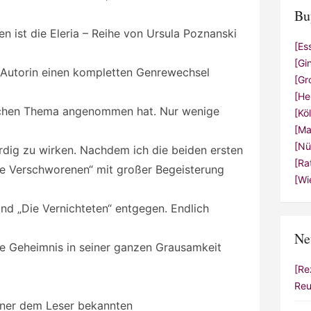
Bu
n ist die Eleria – Reihe von Ursula Poznanski
[Es
[Gi
e Autorin einen kompletten Genrewechsel
[Gr
[He
ischen Thema angenommen hat. Nur wenige
[Kö
[Ma
[Nü
rdig zu wirken. Nachdem ich die beiden ersten
[Ra
ie Verschworenen“ mit großer Begeisterung
[Wi
and „Die Vernichteten“ entgegen. Endlich
Ne
ße Geheimnis in seiner ganzen Grausamkeit
[Re
Reu
einer dem Leser bekannten