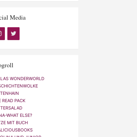
cial Media
ogroll
LLAS WONDERWORLD
SCHICHTENWOLKE
NTENHAIN
E READ PACK
TTERSALAD
NA-WHAT ELSE?
TZE MIT BUCH
ALICIOUSBOOKS