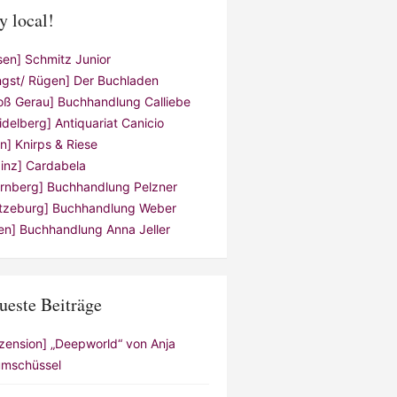
y local!
sen] Schmitz Junior
ngst/ Rügen] Der Buchladen
oß Gerau] Buchhandlung Calliebe
idelberg] Antiquariat Canicio
ln] Knirps & Riese
inz] Cardabela
rnberg] Buchhandlung Pelzner
tzeburg] Buchhandlung Weber
en] Buchhandlung Anna Jeller
ueste Beiträge
zension] „Deepworld“ von Anja
mschüssel