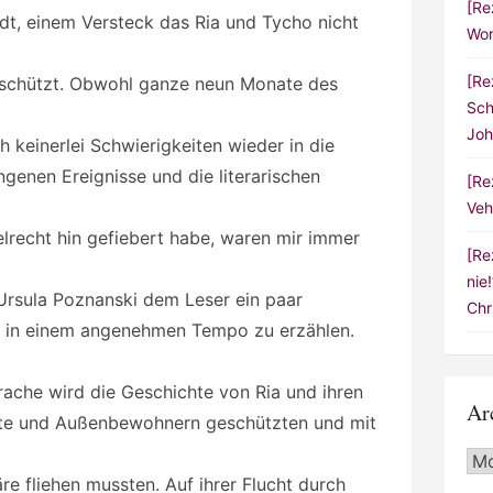
[Re
adt, einem Versteck das Ria und Tycho nicht
Wor
[Re
 schützt. Obwohl ganze neun Monate des
Sch
Joh
ch keinerlei Schwierigkeiten wieder in die
ngenen Ereignisse und die literarischen
[Re
Veh
lrecht hin gefiebert habe, waren mir immer
[Re
nie
 Ursula Poznanski dem Leser ein paar
Chr
t in einem angenehmen Tempo zu erzählen.
rache wird die Geschichte von Ria und ihren
Ar
älte und Außenbewohnern geschützten und mit
Arc
re fliehen mussten. Auf ihrer Flucht durch