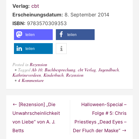
Verlag:
cbt
Erscheinungsdatum:
8. September 2014
ISBN:
9783570309353
teilen
teilen
teilen
Posted in
Rezension
Tagged
Ab 10
,
Buchbesprechung
,
cbt Verlag
,
Jugendbuch
,
Kathrineverdeen
,
Kinderbuch
,
Rezension
zu
4 Kommentare
[Rezension]
„Die
blauen
und
Beitragsnavigation
[Rezension] „Die
Halloween-Special –
die
grauen
Unwahrscheinlichkeit
Folge # 5: Chris
Tage“
von Liebe“ von A. J.
Priestleys „Dead Eyes –
von
Monika
Betts
Der Fluch der Maske“
Feth