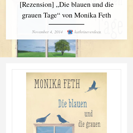
[Rezension] „Die blauen und die
grauen Tage“ von Monika Feth
Posted
Author
November 4, 2014
kathrineverdeen
on