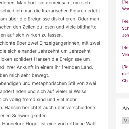
[Re
 erleben. Man hört sie gemeinsam, um sich
Wor
chiedlich man die literarischen Figuren erlebt
am über die Ereignisse diskutieren. Oder man
[Re
schen den Zeilen zu lesen und viele bildhafte
Sch
n auf sich wirken zu lassen.
Joh
chichte über zwei Einzelgängerinnen, mit zwei
[Re
 die sich einander Jahrzehnt um Jahrzehnt
Veh
licken schildert Hansen die Ereignisse um
d ihrer Ankunft in einem ihr fremden Land.
[Re
nie
ben mich sehr bewegt.
Chr
lebendigen und metaphorischen Stil von zwei
anderfinden und sich auf vielerlei Weise
ich völlig fremd sind und viel mehr
Ar
n. Hansen berichtet auch über verschiedene
denen Schwierigkeiten.
Arc
Hannelore Hoger ist eine vortreffliche Wahl