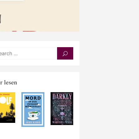
Search
SEARCH
for:
r lesen