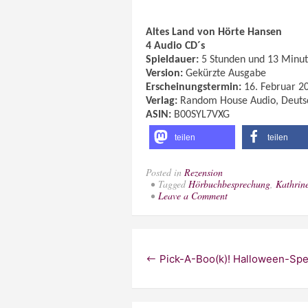
Altes Land von Hörte Hansen
4 Audio CD´s
Spieldauer:
5 Stunden und 13 Minu
Version:
Gekürzte Ausgabe
Erscheinungstermin:
16. Februar 2
Verlag:
Random House Audio, Deuts
ASIN:
B00SYL7VXG
teilen
teilen
Posted in
Rezension
Tagged
Hörbuchbesprechung
,
Kathrin
on
Leave a Comment
[Rezension]
„Altes
Land“
von
Beitragsnavigation
Dörte
Pick-A-Boo(k)! Halloween-Spec
Hansen