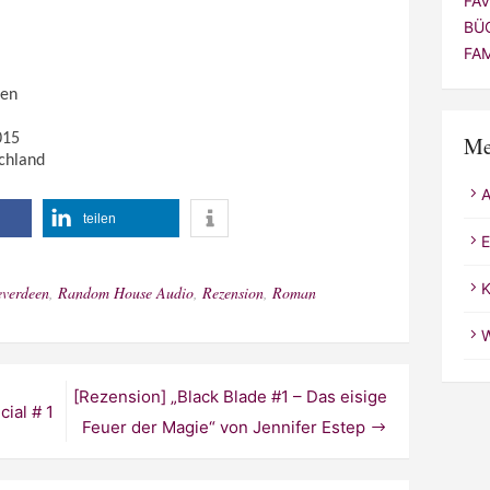
FA
BÜ
FA
ten
015
Me
chland
teilen
E
K
everdeen
,
Random House Audio
,
Rezension
,
Roman
W
[Rezension] „Black Blade #1 – Das eisige
ial # 1
Feuer der Magie“ von Jennifer Estep