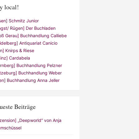
y local!
sen] Schmitz Junior
ngst/ Rügen] Der Buchladen
oß Gerau] Buchhandlung Calliebe
idelberg] Antiquariat Canicio
ln] Knirps & Riese
inz] Cardabela
rnberg] Buchhandlung Pelzner
tzeburg] Buchhandlung Weber
en] Buchhandlung Anna Jeller
ueste Beiträge
zension] „Deepworld“ von Anja
mschüssel