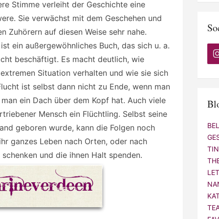
re Stimme verleiht der Geschichte eine
ere. Sie verwächst mit dem Geschehen und
So
ren Zuhörern auf diesen Weise sehr nahe.
ist ein außergewöhnliches Buch, das sich u. a.
cht beschäftigt. Es macht deutlich, wie
xtremen Situation verhalten und wie sie sich
lucht ist selbst dann nicht zu Ende, wenn man
d man ein Dach über dem Kopf hat. Auch viele
Bl
rtriebener Mensch ein Flüchtling. Selbst seine
BE
 Land geboren wurde, kann die Folgen noch
GE
 ihr ganzes Leben nach Orten, oder nach
TI
 schenken und die ihnen Halt spenden.
TH
LE
NA
KA
TE