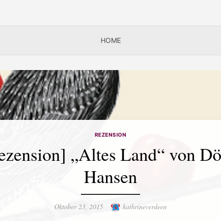
HOME
REZENSION
ezension] „Altes Land“ von Dö
Hansen
Posted
Author
Oktober 23, 2015
kathrineverdeen
on