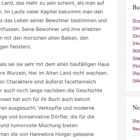
 Land, das mehr zu sein scheint, als man auf
Bu
n. Im Laufe vieler Kapitel bekommt man den
aus das Leben seiner Bewohner bestimmen und
[Es
[Gi
nflussen. Seine Bewohner und ihre erlebten
[Gr
n mit den morschen alten Balken, den
[He
gen Fenstern.
[Kö
[Ma
als sei sie sehr mit dem alten baufälligen Haus
[Nü
re Wurzeln, hier im Alten Land nicht wachsen.
[Ra
[Wi
en Charaktere sind äußerst facettenreich
er auch noch lange nachdem die Geschichte
ansen hat sich für ihr Buch auch betont
Ne
guren ausgesucht: Verkopfte und moderne
ge und konservative Dörfler, die für die
[Re
 und humorvolle Mischung bieten.
Reu
 man die von Hannelore Holger gelesene