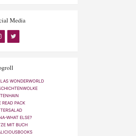
cial Media
ogroll
LLAS WONDERWORLD
SCHICHTENWOLKE
NTENHAIN
E READ PACK
TTERSALAD
NA-WHAT ELSE?
TZE MIT BUCH
ALICIOUSBOOKS