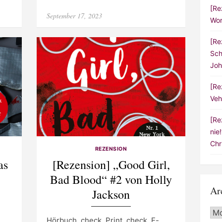
[Re
Posted
September 17, 2023
Wor
on
[Re
Sch
Joh
[Re
Veh
[Re
nie
Chr
REZENSION
as
[Rezension] „Good Girl,
Bad Blood“ #2 von Holly
Ar
Jackson
Arc
Hörbuch, check. Print, check. E-