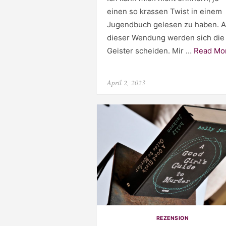
einen so krassen Twist in einem
Jugendbuch gelesen zu haben. 
dieser Wendung werden sich die
Geister scheiden. Mir …
Read Mor
Posted
April 2, 2023
on
REZENSION