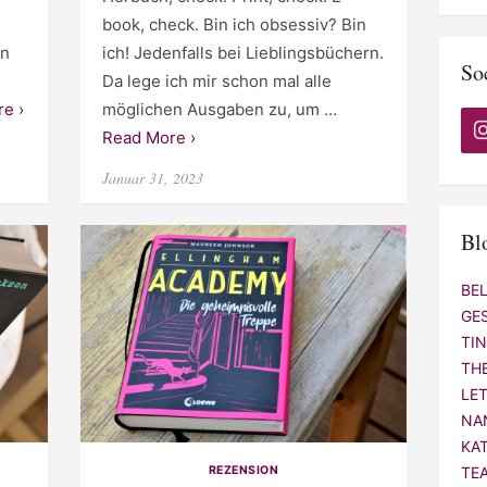
book, check. Bin ich obsessiv? Bin
An
ich! Jedenfalls bei Lieblingsbüchern.
So
Da lege ich mir schon mal alle
e ›
möglichen Ausgaben zu, um …
Read More ›
Posted
Januar 31, 2023
on
Bl
BE
GE
TI
TH
LE
NA
KA
REZENSION
TE