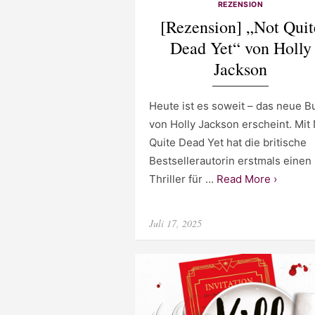
REZENSION
[Rezension] „Not Quit
Dead Yet“ von Holly
Jackson
Heute ist es soweit – das neue B
von Holly Jackson erscheint. Mit
Quite Dead Yet hat die britische
Bestsellerautorin erstmals einen
Thriller für …
Read More ›
Posted
Juli 17, 2025
on