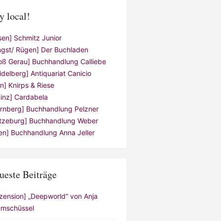
y local!
sen] Schmitz Junior
ngst/ Rügen] Der Buchladen
oß Gerau] Buchhandlung Calliebe
idelberg] Antiquariat Canicio
ln] Knirps & Riese
inz] Cardabela
rnberg] Buchhandlung Pelzner
tzeburg] Buchhandlung Weber
en] Buchhandlung Anna Jeller
ueste Beiträge
zension] „Deepworld“ von Anja
mschüssel