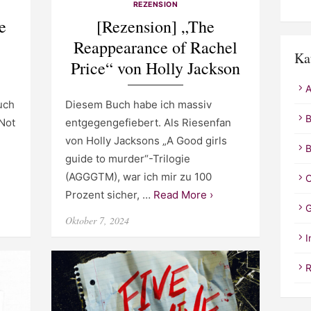
REZENSION
e
[Rezension] „The
Reappearance of Rachel
Ka
Price“ von Holly Jackson
A
uch
Diesem Buch habe ich massiv
B
 Not
entgegengefiebert. Als Riesenfan
von Holly Jacksons „A Good girls
B
guide to murder“-Trilogie
(AGGGTM), war ich mir zu 100
C
Prozent sicher, …
Read More ›
G
Posted
Oktober 7, 2024
on
I
R