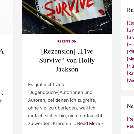
Bu
[Es
[Gi
[Gr
REZENSION
[He
 A
[Rezension] „Five
[Kö
Survive“ von Holly
[Ma
[Nü
y
Jackson
[Ra
[Wi
Es gibt nicht viele
(Jugendbuch-)Autorinnen und
rs
Autoren, bei denen ich zugreife,
f
Ne
ohne viel zu überlegen, weil ich
s
einfach sicher bin, nicht enttäuscht
[Re
zu werden. Kiersten …
Read More ›
n …
Reu