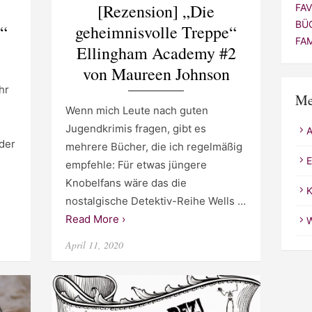
[Rezension] „Die
FA
BÜ
r“
geheimnisvolle Treppe“
FA
Ellingham Academy #2
von Maureen Johnson
hr
Me
Wenn mich Leute nach guten
Jugendkrimis fragen, gibt es
 der
mehrere Bücher, die ich regelmäßig
E
empfehle: Für etwas jüngere
Knobelfans wäre das die
K
nostalgische Detektiv-Reihe Wells …
Read More ›
W
Posted
April 11, 2020
on