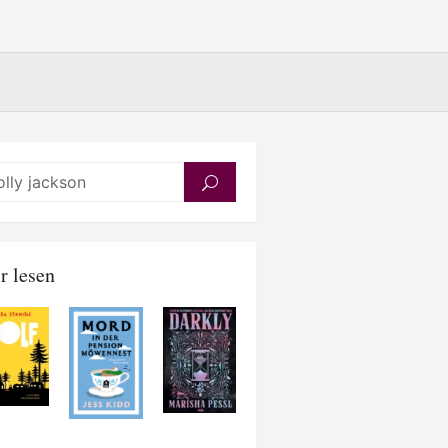
Search
SEARCH
for:
r lesen