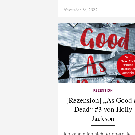
Posted
November 28, 2023
on
REZENSION
[Rezension] „As Good 
Dead“ #3 von Holly
Jackson
Ich kann mich nicht erinnern, je