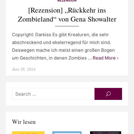
REZENSION
[Rezension] „Rückkehr ins
Zombieland“ von Gena Showalter
Copyright: Darkiss Es gibt Kreaturen, die sehr
abschreckend und ekelerregend für mich sind.
Deswegen mache ich meist einen großen Bogen
um Geschichten, in denen Zombies …
Read More ›
Posted
Juni 28, 2014
on
Searc
SEARCH
for:
Wir lesen