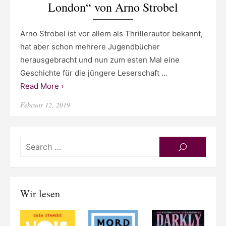
London“ von Arno Strobel
Arno Strobel ist vor allem als Thrillerautor bekannt,
hat aber schon mehrere Jugendbücher
herausgebracht und nun zum esten Mal eine
Geschichte für die jüngere Leserschaft …
Read More ›
Posted
Februar 12, 2019
on
Searc
SEARCH
for:
Wir lesen