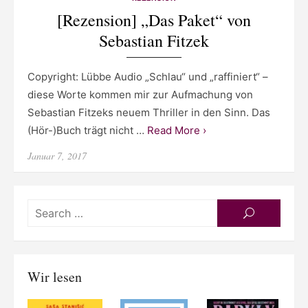
[Rezension] „Das Paket“ von
Sebastian Fitzek
Copyright: Lübbe Audio „Schlau“ und „raffiniert“ –
diese Worte kommen mir zur Aufmachung von
Sebastian Fitzeks neuem Thriller in den Sinn. Das
(Hör-)Buch trägt nicht …
Read More ›
Posted
Januar 7, 2017
on
Searc
SEARCH
for:
Wir lesen