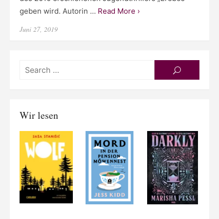
geben wird. Autorin …
Read More ›
Posted
Juni 27, 2019
on
Searc
SEARCH
for:
Wir lesen