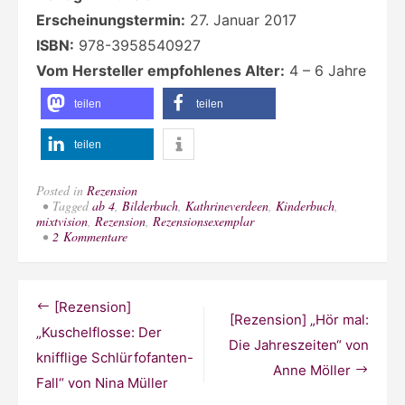
Erscheinungstermin:
27. Januar 2017
ISBN:
978-3958540927
Vom Hersteller empfohlenes Alter:
4 – 6 Jahre
teilen
teilen
teilen
Posted in
Rezension
Tagged
ab 4
,
Bilderbuch
,
Kathrineverdeen
,
Kinderbuch
,
mixtvision
,
Rezension
,
Rezensionsexemplar
zu
2 Kommentare
[Rezension]
„Wo
die
Geschichten
Beitragsnavigation
[Rezension]
wohnen“
[Rezension] „Hör mal:
von
„Kuschelflosse: Der
Oliver
Die Jahreszeiten“ von
knifflige Schlürfofanten-
Jeffers
Anne Möller
und
Fall“ von Nina Müller
Sam
Winston