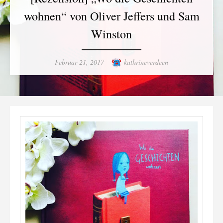
wohnen“ von Oliver Jeffers und Sam
Winston
Posted
Author
Februar 21, 2017
kathrineverdeen
on