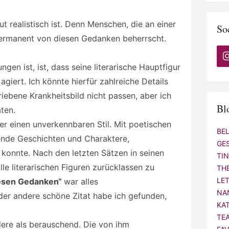
t realistisch ist. Denn Menschen, die an einer
So
ermanent von diesen Gedanken beherrscht.
gen ist, ist, dass seine literarische Hauptfigur
giert. Ich könnte hierfür zahlreiche Details
riebene Krankheitsbild nicht passen, aber ich
Bl
ten.
r einen unverkennbaren Stil. Mit poetischen
BE
ende Geschichten und Charaktere,
GE
 konnte. Nach den letzten Sätzen in seinen
TI
le literarischen Figuren zurücklassen zu
TH
LE
fiesen Gedanken“
war alles
NA
der andere schöne Zitat habe ich gefunden,
KA
TE
ere als berauschend. Die von ihm