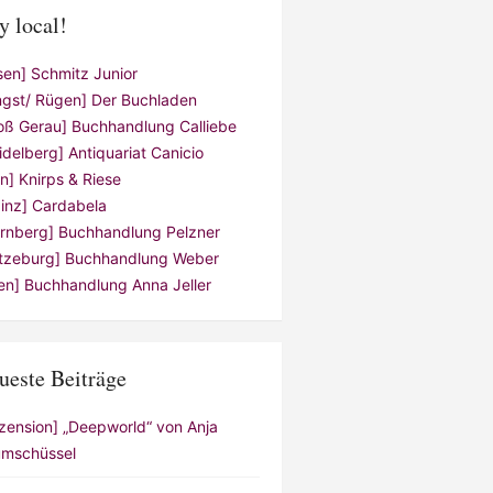
y local!
sen] Schmitz Junior
ngst/ Rügen] Der Buchladen
oß Gerau] Buchhandlung Calliebe
idelberg] Antiquariat Canicio
ln] Knirps & Riese
inz] Cardabela
rnberg] Buchhandlung Pelzner
tzeburg] Buchhandlung Weber
en] Buchhandlung Anna Jeller
ueste Beiträge
zension] „Deepworld“ von Anja
mschüssel