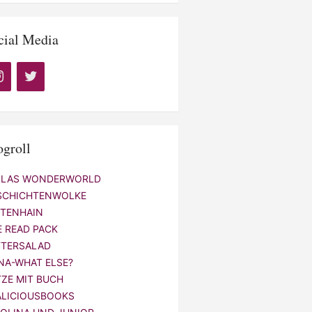
cial Media
ogroll
LLAS WONDERWORLD
SCHICHTENWOLKE
NTENHAIN
E READ PACK
TTERSALAD
NA-WHAT ELSE?
TZE MIT BUCH
ALICIOUSBOOKS