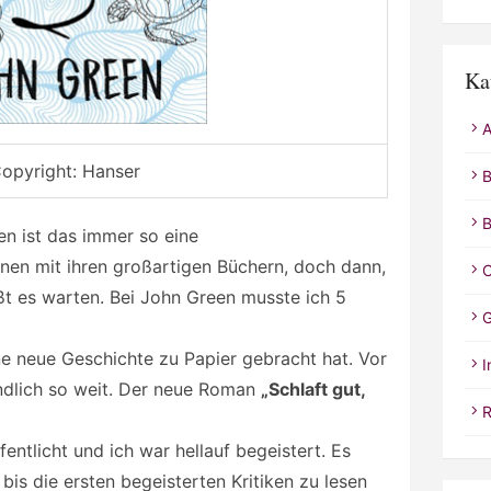
Ka
A
opyright: Hanser
B
B
en ist das immer so eine
inen mit ihren großartigen Büchern, doch dann,
C
ßt es warten. Bei John Green musste ich 5
G
ine neue Geschichte zu Papier gebracht hat. Vor
I
ndlich so weit. Der neue Roman
„Schlaft gut,
R
entlicht und ich war hellauf begeistert. Es
bis die ersten begeisterten Kritiken zu lesen