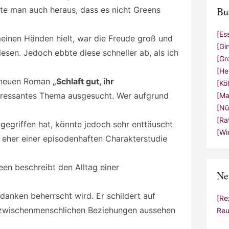
te man auch heraus, dass es nicht Greens
Bu
[Es
 meinen Händen hielt, war die Freude groß und
[Gi
lesen. Jedoch ebbte diese schneller ab, als ich
[Gr
[He
m neuen Roman
„Schlaft gut, ihr
[Kö
eressantes Thema ausgesucht. Wer aufgrund
[Ma
[Nü
[Ra
egriffen hat, könnte jedoch sehr enttäuscht
[Wi
 eher einer episodenhaften Charakterstudie
en beschreibt den Alltag einer
Ne
anken beherrscht wird. Er schildert auf
[Re
e zwischenmenschlichen Beziehungen aussehen
Reu