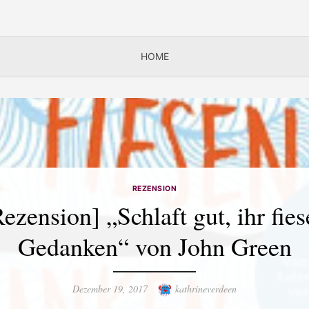
HOME
REZENSION
ezension] „Schlaft gut, ihr fie
Gedanken“ von John Green
Posted
Author
Dezember 19, 2017
kathrineverdeen
on