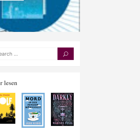
Search
SEARCH
for:
r lesen