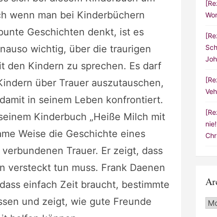
[Re
uch wenn man bei Kinderbüchern
Wor
bunte Geschichten denkt, ist es
[Re
Sch
auso wichtig, über die traurigen
Joh
 den Kindern zu sprechen. Es darf
[Re
 Kindern über Trauer auszutauschen,
Veh
damit in seinem Leben konfrontiert.
[Re
 seinem Kinderbuch „Heiße Milch mit
nie
same Weise die Geschichte eines
Chr
 verbundenen Trauer. Er zeigt, dass
an versteckt tun muss. Frank Daenen
Ar
 dass einfach Zeit braucht, bestimmte
assen und zeigt, wie gute Freunde
Arc