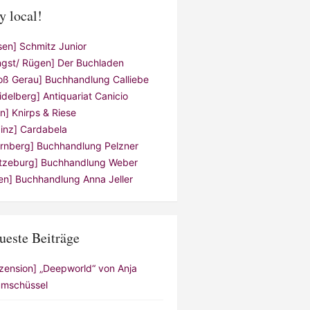
y local!
sen] Schmitz Junior
ngst/ Rügen] Der Buchladen
oß Gerau] Buchhandlung Calliebe
idelberg] Antiquariat Canicio
ln] Knirps & Riese
inz] Cardabela
rnberg] Buchhandlung Pelzner
tzeburg] Buchhandlung Weber
en] Buchhandlung Anna Jeller
ueste Beiträge
zension] „Deepworld“ von Anja
mschüssel