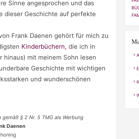
FA
ere Sinne angesprochen und das
BÜ
 dieser Geschichte auf perfekte
FA
 von Frank Daenen gehört für mich zu
Me
digsten
Kinderbüchern,
die ich in
r hinaus) mit meinem Sohn lesen
wunderbare Geschichte mit wichtigen
E
cksstarken und wunderschönen
K
W
ch gemäß § 2 Nr. 5 TMG als Werbung
ank Daenen
honing