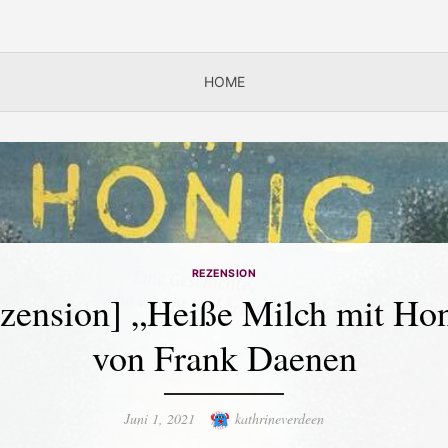
HOME
REZENSION
zension] „Heiße Milch mit Ho
von Frank Daenen
Posted
Author
Juni 1, 2021
kathrineverdeen
on