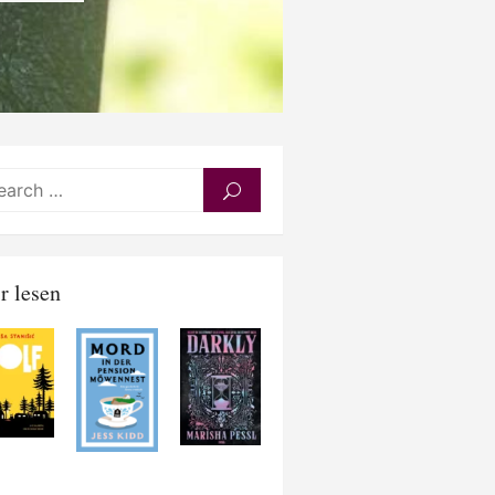
Search
SEARCH
for:
r lesen