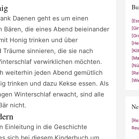
nig
Bu
rank Daenen geht es um einen
[Es
[Gi
n Bären, die eines Abend beieinander
[Gr
 mit Honig trinken und über
[He
 Träume sinnieren, die sie nach
[Kö
[Ma
nterschlaf verwirklichen möchten.
[Nü
ch weiterhin jeden Abend gemütlich
[Ra
[Wi
ig trinken und dazu Kekse essen. Als
ngen Winterschlaf erwacht, sind alle
är nicht.
Ne
dern
[Re
 Einleitung in die Geschichte
Reu
es sich bei diesem Kinderbuch um