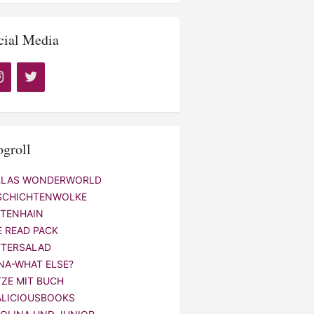
cial Media
ogroll
LLAS WONDERWORLD
SCHICHTENWOLKE
NTENHAIN
E READ PACK
TTERSALAD
NA-WHAT ELSE?
TZE MIT BUCH
ALICIOUSBOOKS