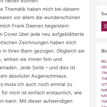
it helfen können.
die Thematik haben mich bei diesem
So
waren vor allem die wunderschönen
n mich Frank Daenen begeistern
 Cover über jede neu aufgeblätterte
hetischen Zeichnungen haben mich
Bl
e in ihren Bann gezogen. Obgleich sie
n, wirken sie immer fein und
BE
rladen. Jede Seite – und dies ist
GE
TI
t ein absoluter Augenschmaus.
TH
rs muss ich auch noch einmal zu
LE
NA
r mich ist einfach erstaunlich, wie
KA
en kann. Mit dieser aufwendigen
TE