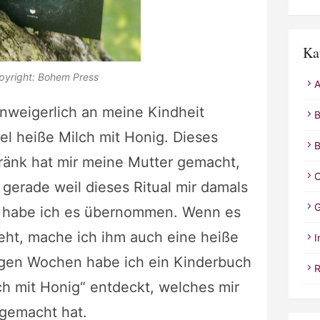
Ka
pyright: Bohem Press
A
unweigerlich an meine Kindheit
B
el heiße Milch mit Honig. Dieses
B
änk hat mir meine Mutter gemacht,
C
gerade weil dieses Ritual mir damals
G
, habe ich es übernommen. Wenn es
eht, mache ich ihm auch eine heiße
I
nigen Wochen habe ich ein Kinderbuch
R
ch mit Honig“ entdeckt, welches mir
 gemacht hat.