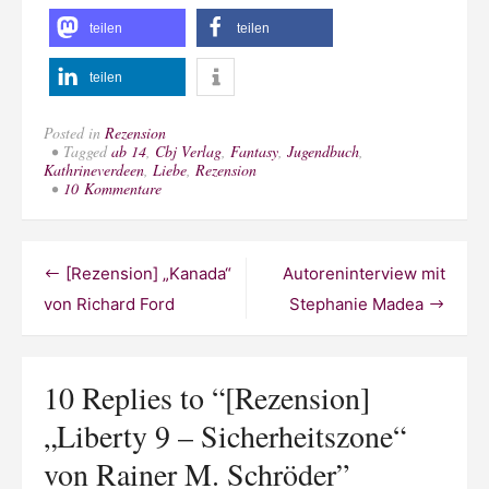
teilen
teilen
teilen
Posted in
Rezension
Tagged
ab 14
,
Cbj Verlag
,
Fantasy
,
Jugendbuch
,
Kathrineverdeen
,
Liebe
,
Rezension
zu
10 Kommentare
[Rezension]
„Liberty
9
–
Beitragsnavigation
[Rezension] „Kanada“
Autoreninterview mit
Sicherheitszone“
von
von Richard Ford
Stephanie Madea
Rainer
M.
Schröder
10 Replies to “
[Rezension]
„Liberty 9 – Sicherheitszone“
von Rainer M. Schröder
”