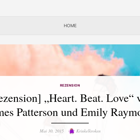
HOME
REZENSION
ezension] „Heart. Beat. Love“ 
mes Patterson und Emily Raym
Posted
Author
Mai 30, 2015
Krinkelkroken
on