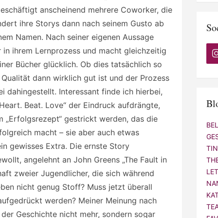
beschäftigt anscheinend mehrere Coworker, die
ändert ihre Storys dann nach seinem Gusto ab
So
seinem Namen. Nach seiner eigenen Aussage
 in ihrem Lernprozess und macht gleichzeitig
iner Bücher glücklich. Ob dies tatsächlich so
e Qualität dann wirklich gut ist und der Prozess
i dahingestellt. Interessant finde ich hierbei,
Bl
Heart. Beat. Love“ der Eindruck aufdrängte,
 „Erfolgsrezept“ gestrickt werden, das die
BE
folgreich macht – sie aber auch etwas
GE
ein gewisses Extra. Die ernste Story
TI
ewollt, angelehnt an John Greens „The Fault in
TH
LE
haft zweier Jugendlicher, die sich während
NA
ben nicht genug Stoff? Muss jetzt überall
KA
aufgedrückt werden? Meiner Meinung nach
TE
 der Geschichte nicht mehr, sondern sogar