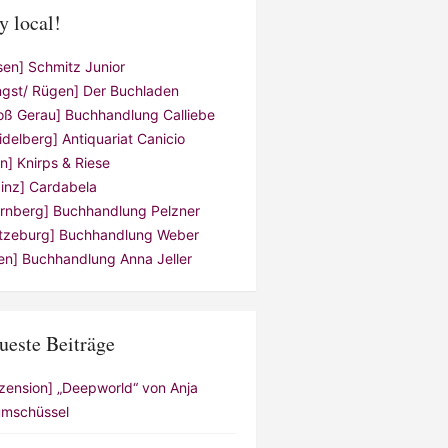
y local!
sen] Schmitz Junior
ngst/ Rügen] Der Buchladen
oß Gerau] Buchhandlung Calliebe
idelberg] Antiquariat Canicio
ln] Knirps & Riese
inz] Cardabela
rnberg] Buchhandlung Pelzner
tzeburg] Buchhandlung Weber
en] Buchhandlung Anna Jeller
ueste Beiträge
zension] „Deepworld“ von Anja
mschüssel