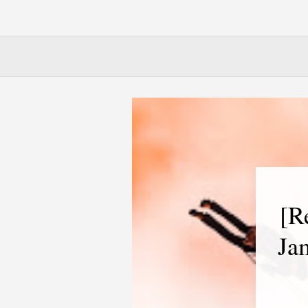
[R
Ja