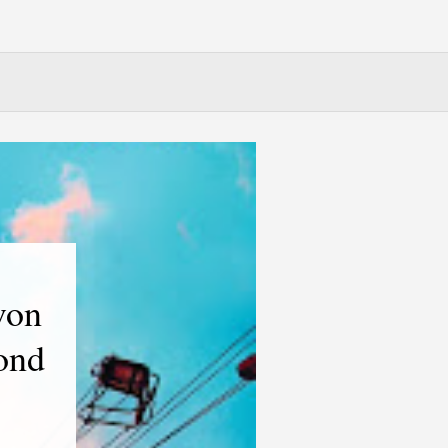
von
ond