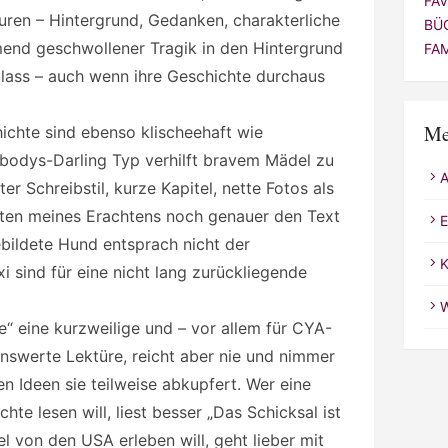
FA
uren – Hintergrund, Gedanken, charakterliche
BÜ
mend geschwollener Tragik in den Hintergrund
FA
blass – auch wenn ihre Geschichte durchaus
Me
ichte sind ebenso klischeehaft wie
ybodys-Darling Typ verhilft bravem Mädel zu
er Schreibstil, kurze Kapitel, nette Fotos als
ätten meines Erachtens noch genauer den Text
E
bildete Hund entsprach nicht der
K
i sind für eine nicht lang zurückliegende
W
e“ eine kurzweilige und – vor allem für CYA-
swerte Lektüre, reicht aber nie und nimmer
en Ideen sie teilweise abkupfert. Wer eine
hte lesen will, liest besser „Das Schicksal ist
el von den USA erleben will, geht lieber mit