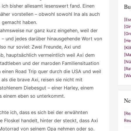
Bu
s ich bisher allesamt lesenswert fand. Einen
äher vorstellen – obwohl sowohl Ina als auch
[Es
n gemacht haben.
[Gi
nahmsweise nur ganz kurz eingehen, weil der
[Gr
ät – und jedes darüber hinausgehende Wort von
[He
lso nur soviel: Zwei Freunde, Axi und
[Kö
b, hauptsächlich vermeintlich weil Axi dem
[Ma
[Nü
stadtleben und der maroden Familiensituation
[Ra
einen Road Trip quer durch die USA und weil
[Wi
als die brave Axi, reisen sie nicht mit
tohlenem Diebesgut – einer Harley, einem
s einem eben so unterkommt.
Ne
chte ich, dass es sich bei der erwähnten
[Re
 Floskel handelt, hinter der steckt, dass Axi
Reu
 Motorrad von seinem Opa nehmen oder so.