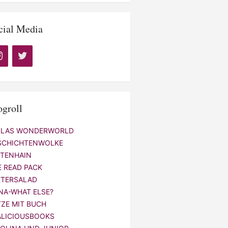
cial Media
ogroll
LLAS WONDERWORLD
SCHICHTENWOLKE
NTENHAIN
E READ PACK
TTERSALAD
NA-WHAT ELSE?
TZE MIT BUCH
ALICIOUSBOOKS