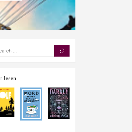
Search
SEARCH
for:
r lesen