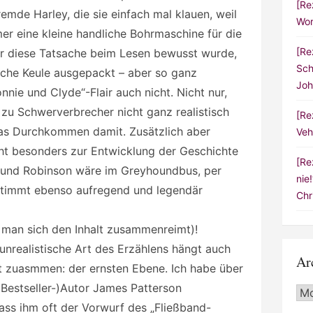
[Re
fremde Harley, die sie einfach mal klauen, weil
Wor
r eine kleine handliche Bohrmaschine für die
[Re
ir diese Tatsache beim Lesen bewusst wurde,
Sch
sche Keule ausgepackt – aber so ganz
Joh
nie und Clyde“-Flair auch nicht. Nicht nur,
zu Schwerverbrecher nicht ganz realistisch
[Re
as Durchkommen damit. Zusätzlich aber
Veh
ht besonders zur Entwicklung der Geschichte
[Re
i und Robinson wäre im Greyhoundbus, per
nie
stimmt ebenso aufregend und legendär
Chr
 man sich den Inhalt zusammenreimt)!
nrealistische Art des Erzählens hängt auch
Ar
t zuasmmen: der ernsten Ebene. Ich habe über
(Bestseller-)Autor James Patterson
Arc
dass ihm oft der Vorwurf des „Fließband-