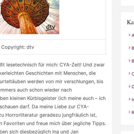
Ka
A
Copyright: dtv
B
B
ßt lesetechnisch für mich: CYA-Zeit! Und zwar
ockerleichten Geschichten mit Menschen, die
C
urteltäuben werden von mir verschlungen, bis
G
ommers auch schon wieder nach
eben kleinen Kürbisgeister (ich meine euch – ich
I
schauen darf. Da meine Liebe zur CYA-
R
u Horrorliteratur geradezu jungfräulich ist,
n Favoriten und freue mich über jegliche Tipps.
ben sich diesbezüglich Ina und Jan