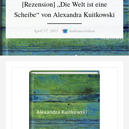
[Rezension] „Die Welt ist eine
Scheibe“ von Alexandra Kuitkowski
Posted
Author
April 17, 2013
kathrineverdeen
on