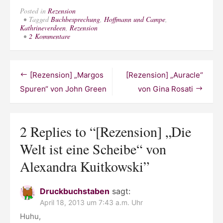
Posted in
Rezension
Tagged
Buchbesprechung
,
Hoffmann und Campe
,
Kathrineverdeen
,
Rezension
zu
2 Kommentare
[Rezension]
„Die
Welt
ist
Beitragsnavigation
[Rezension] „Margos
[Rezension] „Auracle“
eine
Scheibe“
Spuren“ von John Green
von Gina Rosati
von
Alexandra
Kuitkowski
2 Replies to “
[Rezension] „Die
Welt ist eine Scheibe“ von
Alexandra Kuitkowski
”
Druckbuchstaben
sagt:
April 18, 2013 um 7:43 a.m. Uhr
Huhu,