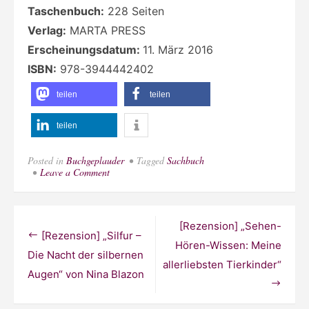
Taschenbuch:
228 Seiten
Verlag:
MARTA PRESS
Erscheinungsdatum:
11. März 2016
ISBN:
978-3944442402
teilen
teilen
teilen
Posted in
Buchgeplauder
Tagged
Sachbuch
on
Leave a Comment
[Buchvorstellung]
„Pici.
Erinnerungen
an
Beitragsnavigation
[Rezension] „Sehen-
die
[Rezension] „Silfur –
Ghettos
Hören-Wissen: Meine
Carei
Die Nacht der silbernen
allerliebsten Tierkinder“
und
Augen“ von Nina Blazon
Satu
Mare
und