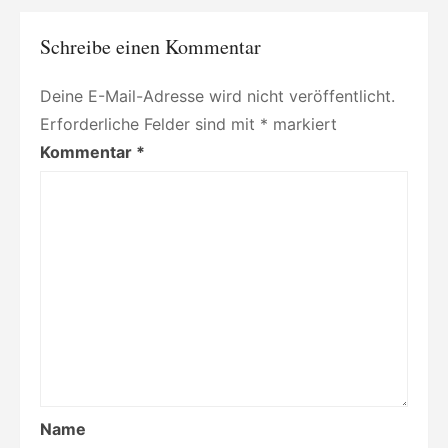
die
Konzentrationslager
Ausschwitz,
Schreibe einen Kommentar
Walldorf
und
Ravensbrück“
Deine E-Mail-Adresse wird nicht veröffentlicht.
von
Erforderliche Felder sind mit
Robert
*
markiert
Scheer
Kommentar
*
Name