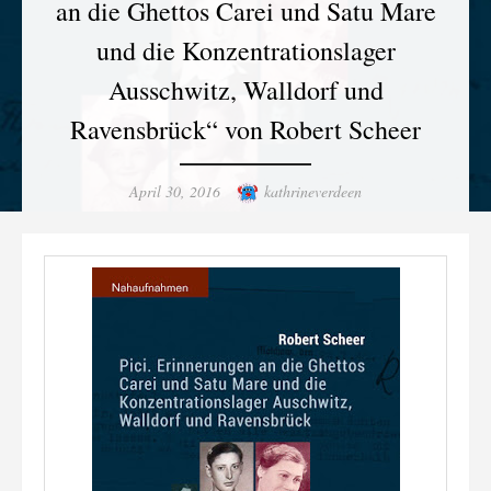
an die Ghettos Carei und Satu Mare
und die Konzentrationslager
Ausschwitz, Walldorf und
Ravensbrück“ von Robert Scheer
Posted
Author
April 30, 2016
kathrineverdeen
on