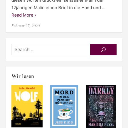
diesen Worten drückt ein seltsamer Mann der
12jährigen Malin einen Brief in die Hand und …
Read More ›
Posted
Februar 27, 2020
on
Searc
SEARCH
for:
Wir lesen