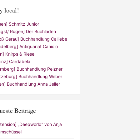
y local!
sen] Schmitz Junior
ngst/ Rügen] Der Buchladen
oß Gerau] Buchhandlung Calliebe
idelberg] Antiquariat Canicio
ln] Knirps & Riese
inz] Cardabela
rnberg] Buchhandlung Pelzner
tzeburg] Buchhandlung Weber
en] Buchhandlung Anna Jeller
ueste Beiträge
zension] „Deepworld“ von Anja
mschüssel