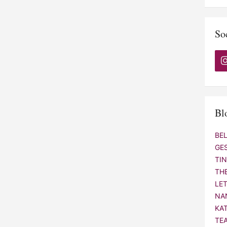
So
Bl
BE
GE
TI
TH
LE
NA
KA
TE