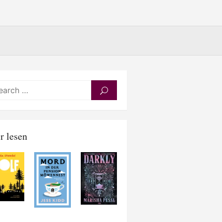
Search
SEARCH
for:
r lesen