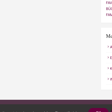
FA
BÜ
FA
Me
E
K
W
Powered 