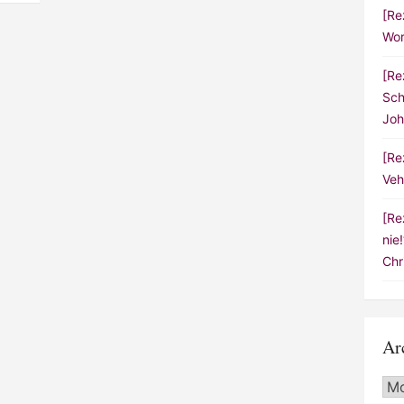
[Re
Wor
[Re
Sch
Joh
[Re
Veh
[Re
nie
Chr
Ar
Arc