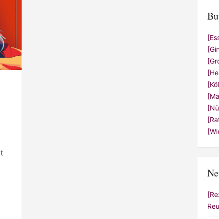
Bu
[Es
[Gi
[Gr
[He
[Kö
[Ma
[Nü
[Ra
[Wi
t
Ne
[Re
Reu