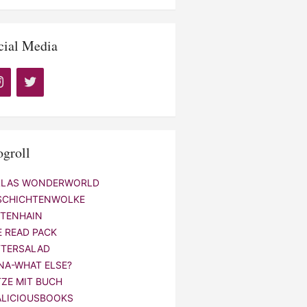
cial Media
ogroll
LLAS WONDERWORLD
SCHICHTENWOLKE
NTENHAIN
E READ PACK
TTERSALAD
NA-WHAT ELSE?
TZE MIT BUCH
ALICIOUSBOOKS