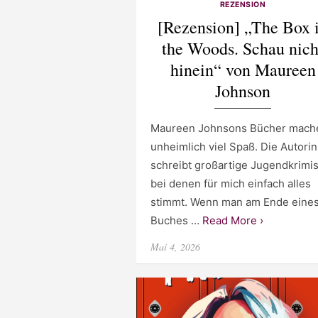
REZENSION
[Rezension] „The Box 
the Woods. Schau nich
hinein“ von Maureen
Johnson
Maureen Johnsons Bücher mach
unheimlich viel Spaß. Die Autorin
schreibt großartige Jugendkrimis
bei denen für mich einfach alles
stimmt. Wenn man am Ende eine
Buches …
Read More ›
Posted
Mai 4, 2026
on