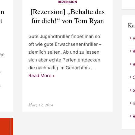
REZENSION
in
[Rezension] „Behalte das
t
für dich!“ von Tom Ryan
Ka
Gute Jugendthriller findet man so
A
oft wie gute Erwachsenenthriller –
B
ziemlich selten. Ab und zu lassen
en
sich aber echte Perlen entdecken,
B
die nachhaltig im Gedächtnis …
,
Read More ›
C
s
G
I
Posted
März 19, 2024
on
R