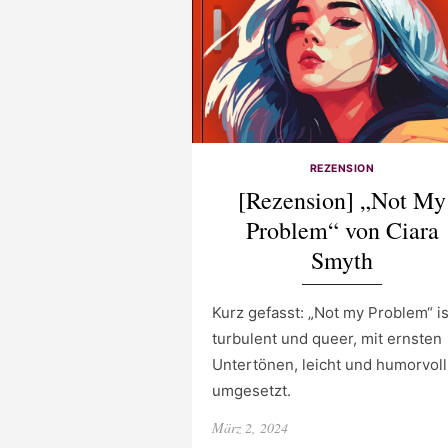
REZENSION
[Rezension] „Not My
Problem“ von Ciara
Smyth
Kurz gefasst: „Not my Problem“ is
turbulent und queer, mit ernsten
Untertönen, leicht und humorvoll
umgesetzt.
Posted
März 2, 2024
on