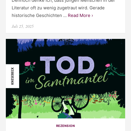
Dennoch denke ich, dass jungen Menschen in der
Literatur oft zu wenig zugetraut wird. Gerade
historische Geschichten …
Read More ›
Posted
Juli 25, 2025
on
REZENSION