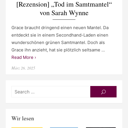
[Rezension] „Tod im Samtmantel“
von Sarah Wynne
Grace braucht dringend einen neuen Mantel. Da
entdeckt sie in einem Secondhand-Laden einen
wunderschönen grünen Samtmantel. Doch als
Grace ihn anzieht, hat sie plötzlich seltsame …
Read More ›
Posted
März 26, 2025
on
Searc
SEARCH
for:
Wir lesen