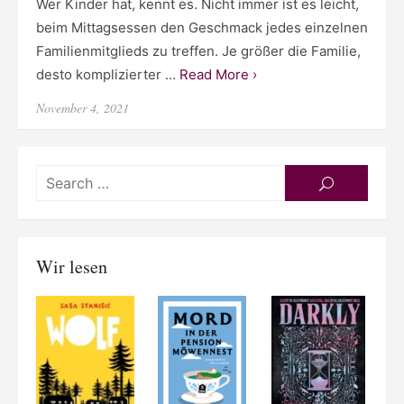
Wer Kinder hat, kennt es. Nicht immer ist es leicht,
beim Mittagsessen den Geschmack jedes einzelnen
Familienmitglieds zu treffen. Je größer die Familie,
desto komplizierter …
Read More ›
Posted
November 4, 2021
on
Searc
SEARCH
for:
Wir lesen