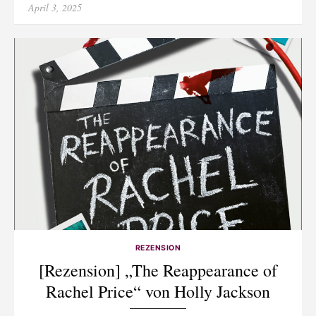
Posted
April 3, 2025
on
REZENSION
[Rezension] „The Reappearance of
Rachel Price“ von Holly Jackson