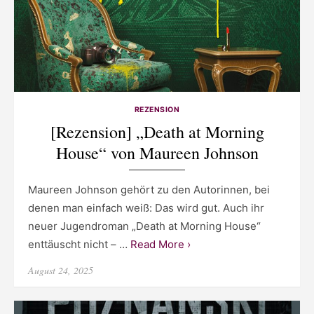
REZENSION
[Rezension] „Death at Morning
House“ von Maureen Johnson
Maureen Johnson gehört zu den Autorinnen, bei
denen man einfach weiß: Das wird gut. Auch ihr
neuer Jugendroman „Death at Morning House“
enttäuscht nicht – …
Read More ›
Posted
August 24, 2025
on