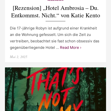
[Rezension] „Hotel Ambrosia – Du.
Entkommst. Nicht.“ von Katie Kento
Die 17-jährige Robyn ist aufgrund einer Krankheit
an die Wohnung gefesselt. Um sich die Zeit zu
vertreiben, beobachtet sie fast schon obsessiv das
gegenüberliegende Hotel …
Read More ›
Posted
Mai 2, 2025
on