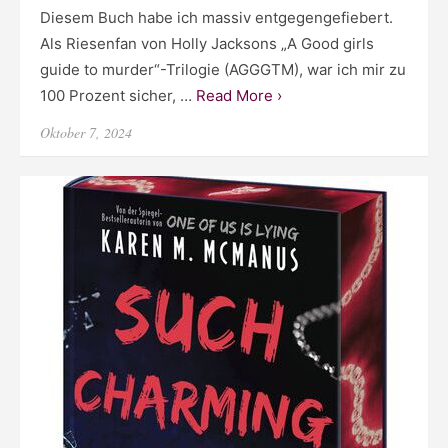
Diesem Buch habe ich massiv entgegengefiebert.
Als Riesenfan von Holly Jacksons „A Good girls
guide to murder“-Trilogie (AGGGTM), war ich mir zu
100 Prozent sicher, …
Read More ›
Posted
Oktober 7, 2024
on