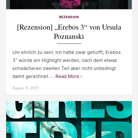
REZENSION
[Rezension] „Erebos 3“ von Ursula
Poznanski
Um ehrlich zu sein: Ich hatte zwar gehofft, Erebos
3“ würde ein Highlight werden, nach dem etwas
schwächeren zweiten Teil aber nicht unbedingt
damit gerechnet. …
Read More ›
Posted
August 8, 2025
on