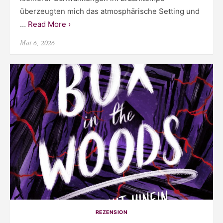
überzeugten mich das atmosphärische Setting und
…
Read More ›
Posted
Mai 6, 2026
on
REZENSION