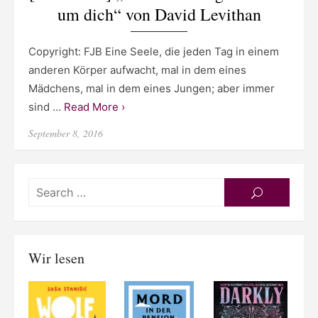
um dich“ von David Levithan
Copyright: FJB Eine Seele, die jeden Tag in einem
anderen Körper aufwacht, mal in dem eines
Mädchens, mal in dem eines Jungen; aber immer
sind …
Read More ›
Posted
September 8, 2016
on
Searc
SEARCH
for:
Wir lesen