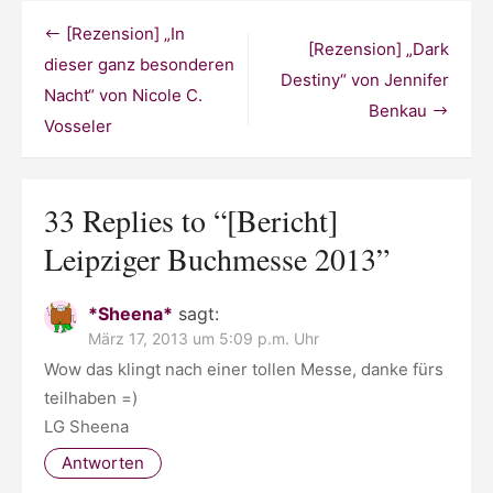
Buchmesse
2013
Beitragsnavigation
[Rezension] „In
[Rezension] „Dark
dieser ganz besonderen
Destiny“ von Jennifer
Nacht“ von Nicole C.
Benkau
Vosseler
33 Replies to “
[Bericht]
Leipziger Buchmesse 2013
”
*Sheena*
sagt:
März 17, 2013 um 5:09 p.m. Uhr
Wow das klingt nach einer tollen Messe, danke fürs
teilhaben =)
LG Sheena
Antworten