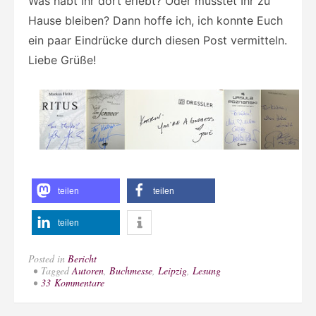
Was habt Ihr dort erlebt? Oder musstet Ihr zu
Hause bleiben? Dann hoffe ich, ich konnte Euch
ein paar Eindrücke durch diesen Post vermitteln.
Liebe Grüße!
teilen
teilen
teilen
Posted in
Bericht
Tagged
Autoren
,
Buchmesse
,
Leipzig
,
Lesung
zu
33 Kommentare
[Bericht]
Leipziger