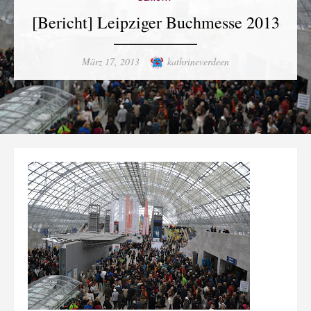
[Bericht] Leipziger Buchmesse 2013
Posted
Author
März 17, 2013
kathrineverdeen
on