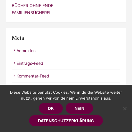
BÜCHER OHNE ENDE
FAMILIENBÜCHEREI
Meta
Anmelden
Eintrags-Feed
Kommentar-Feed
WordPress.org
Diese Website benutzt Cookies. Wenn du die Website weiter
nutzt, gehen wir von deinem Einverständnis aus.
OK
NEIN
DATENSCHUTZERKLÄRUNG
© 2026 Kathrineverdeen