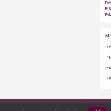
FA
BÜ
FA
Me
E
K
W
Powered 