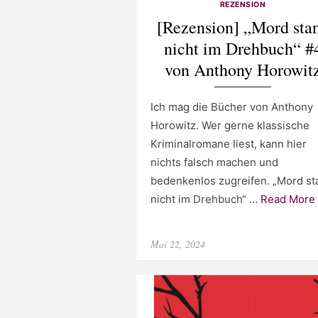
REZENSION
[Rezension] „Mord sta
nicht im Drehbuch“ #
von Anthony Horowit
Ich mag die Bücher von Anthony
Horowitz. Wer gerne klassische
Kriminalromane liest, kann hier
nichts falsch machen und
bedenkenlos zugreifen. „Mord st
nicht im Drehbuch“ …
Read More 
Posted
Mai 22, 2024
on