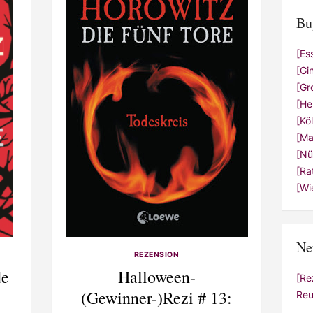
Bu
[Es
[Gi
[Gr
[He
[Kö
[Ma
[Nü
[Ra
[Wi
Ne
REZENSION
de
Halloween-
[Re
(Gewinner-)Rezi # 13:
Reu