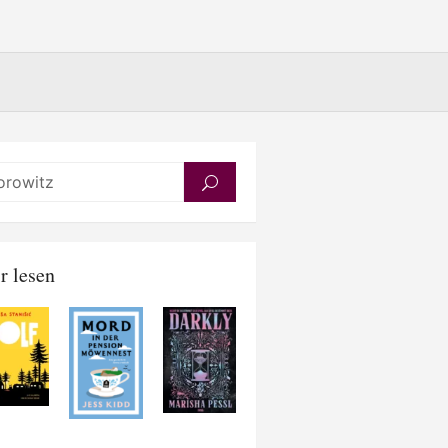
Search
SEARCH
for:
r lesen