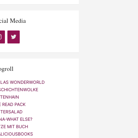
cial Media
ogroll
LLAS WONDERWORLD
SCHICHTENWOLKE
NTENHAIN
E READ PACK
TTERSALAD
NA-WHAT ELSE?
TZE MIT BUCH
ALICIOUSBOOKS