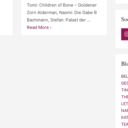
Tomi: Children of Bone – Goldener
Zorn Alderman, Naomi: Die Gabe B
So
Bachmann, Stefan: Palast der …
Read More ›
Bl
BE
GE
TI
TH
LE
NA
KA
TE