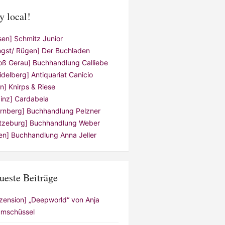
y local!
sen] Schmitz Junior
ngst/ Rügen] Der Buchladen
oß Gerau] Buchhandlung Calliebe
idelberg] Antiquariat Canicio
ln] Knirps & Riese
inz] Cardabela
rnberg] Buchhandlung Pelzner
tzeburg] Buchhandlung Weber
en] Buchhandlung Anna Jeller
ueste Beiträge
zension] „Deepworld“ von Anja
mschüssel