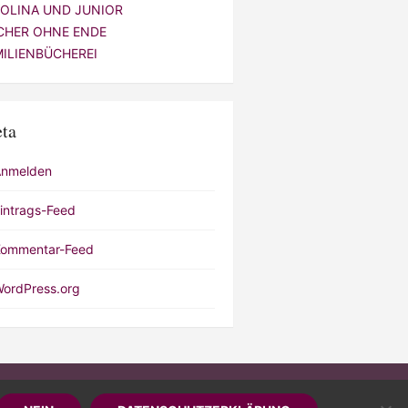
VOLINA UND JUNIOR
CHER OHNE ENDE
MILIENBÜCHEREI
ta
Anmelden
intrags-Feed
ommentar-Feed
ordPress.org
by WordPress
/
Theme by Design Lab