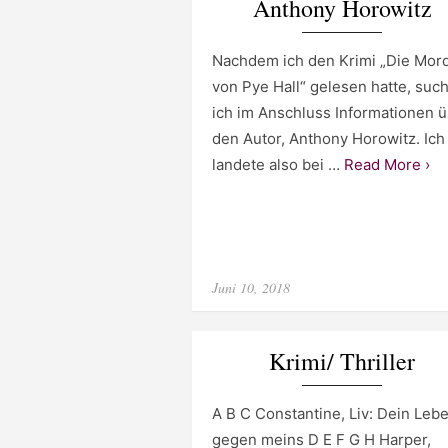
Anthony Horowitz
Nachdem ich den Krimi „Die Mor
von Pye Hall“ gelesen hatte, suc
ich im Anschluss Informationen 
den Autor, Anthony Horowitz. Ich
landete also bei …
Read More ›
Posted
Juni 10, 2018
on
Krimi/ Thriller
A B C Constantine, Liv: Dein Leb
gegen meins D E F G H Harper,