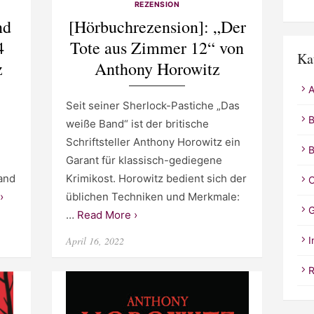
REZENSION
nd
[Hörbuchrezension]: „Der
4
Tote aus Zimmer 12“ von
Ka
z
Anthony Horowitz
A
Seit seiner Sherlock-Pastiche „Das
B
weiße Band“ ist der britische
Schriftsteller Anthony Horowitz ein
B
Garant für klassisch-gediegene
and
Krimikost. Horowitz bedient sich der
C
›
üblichen Techniken und Merkmale:
G
…
Read More ›
Posted
April 16, 2022
I
on
R