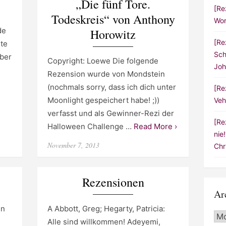
„Die fünf Tore.
[Re
Todeskreis“ von Anthony
Wor
de
Horowitz
[Re
hte
Sch
über
Copyright: Loewe Die folgende
Joh
Rezension wurde von Mondstein
(nochmals sorry, dass ich dich unter
[Re
Moonlight gespeichert habe! ;))
Veh
verfasst und als Gewinner-Rezi der
[Re
Halloween Challenge …
Read More ›
nie
Posted
November 7, 2013
Chr
on
Rezensionen
Ar
en
A Abbott, Greg; Hegarty, Patricia:
Arc
Alle sind willkommen! Adeyemi,